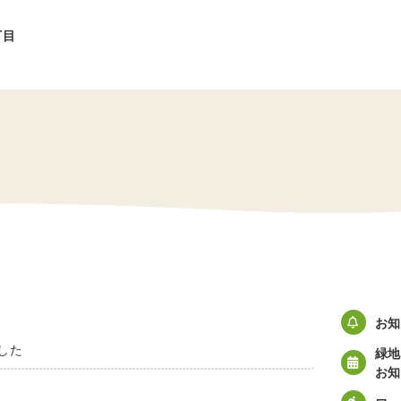
丁目
ト
お知
した
緑地
お知