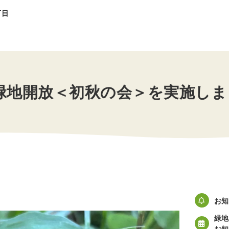
丁目
ト
) 緑地開放＜初秋の会＞を実施しま
お知
緑地
お知