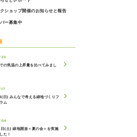
クショップ開催のお知らせと報告
バー募集中
報
7.23
での気温の上昇量を比べてみまし
.17
23(日) みんなで考える緑地づくりフ
ラム
7.04
4日(土) 緑地開放＜夏の会＞を実施
した！