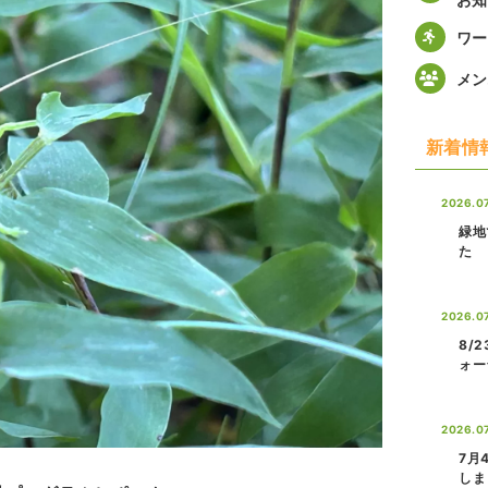
ワー
メン
新着情
2026.0
緑地
た
2026.07
8/
ォー
2026.0
7月
しま