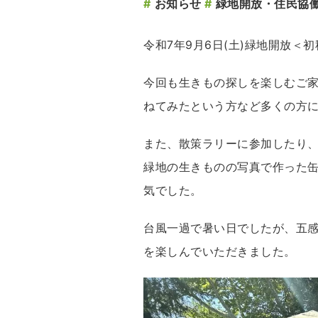
#
お知らせ
#
緑地開放・住民協
令和7年9月6日(土)緑地開放＜
今回も生きもの探しを楽しむご
ねてみたという方など多くの方
また、散策ラリーに参加したり
緑地の生きものの写真で作った
気でした。
台風一過で暑い日でしたが、五
を楽しんでいただきました。